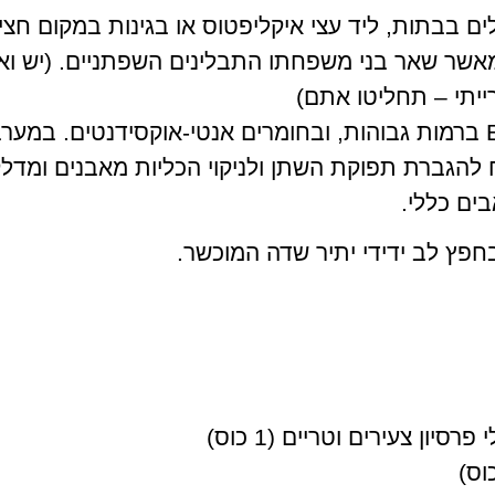
ם בבתות, ליד עצי איקליפטוס או בגינות במקום חצי
מאשר שאר בני משפחתו התבלינים השפתניים. (יש ו
ייתי – תחליטו אתם)
בצמח נמצא ויטמין E ברמות גבוהות, ובחומרים אנטי-אוקסידנטים. ב
הגברת תפוקת השתן ולניקוי הכליות מאבנים ומדלק
ים כללי.
חפץ לב ידידי יתיר שדה המוכשר.
רסיון צעירים וטריים (1 כוס)
וס)