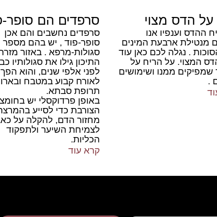
על הדס מצוי
סרפדים הם סופר-פ
 ההדס וענפיו אנו
סרפדים נחשבים והם אכן
ם מנטילת ארבעת המינים
סופר-פוד , יש בהם מספר
וכות . נגלה לכם כאן עוד
סגולות-מרפא . באזור מזרח
דס המצוי. על הריח על
התיכון גילו את סגולותיו כב
 שמפיקים ממנו ושימושים
לפני אלפי שנים, והוא הפך
 .
לאורח קבוע במטבח ובארון
תרופת סבתא.
וד
באופן פרדוקסלי יש בחומצ
הצורבת כדי לסייע בהמרצת
מחזור הדם, להקלה על כאב
לצמיחת השיער ולתפקוד
הכליות.
קרא עוד