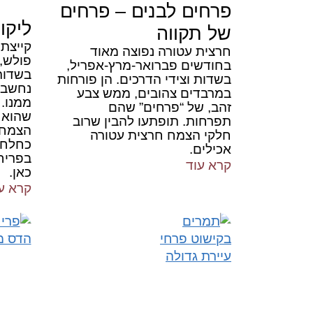
פרחים לבנים – פרחים
ליקו
של תקווה
קייצת
חרצית עטורה נפוצה מאוד
פולש,
בחודשים פברואר-מרץ-אפריל,
בשדות
בשדות וצידי הדרכים. הן פורחות
נחשב 
במרבדים צהובים, ממש צבע
ממנו. 
זהב, של “פרחים” שהם
שהוא 
תפרחות. תופתעו להבין שרוב
הצמח ג
חלקי הצמח חרצית עטורה
כחלחלי
אכילים.
בפריח
קרא עוד
כאן.
קרא ע