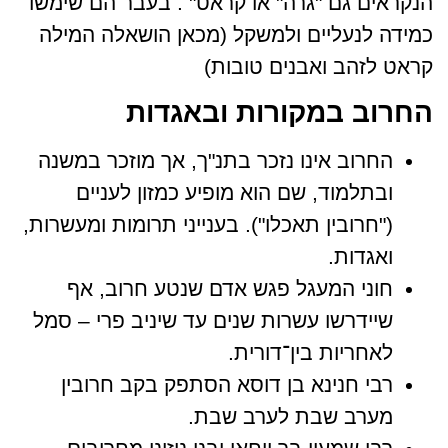
הנקראים גם "גרה" או קראט" . בעבר הם שימשו
כמידה לנעליים ולמשקל (מכאן הושאלה המילה
קראט לזהב ואבנים טובות)
החרוב במקורות ובאגדות
החרוב אינו נזכר בתנ"ך, אך מוזכר במשנה
ובתלמוד, שם הוא מופיע כמזון לעניים
("חרובין תאכלו"). בענייני תרומות ומעשרות,
ואגדות.
חוני המעגל פגש אדם שנטע חרוב, אף
שיידרשו עשרות שנים עד שיניב פרי – סמל
לאחריות בין־דורית.
רבי חנינא בן דוסא הסתפק בקב חרובין
מערב שבת לערב שבת.