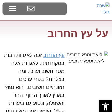
בלוג צמחי בר
דף הבית
סדנאות ליקוט
על עץ החרוב
עץ החרוב
זכה לאגדות רבות
ליאת וטנא חרובים
במקורותינו. לאגדות אלה
מסר חשוב וערכי. ומה
בצלחת? בפרי ערכים
תזונתיים חשובים. הוא נפוץ
בארץ לאורך החוף, ההר
פתח סרגל נגישות
והשפלה, ונטוע גם ביערות
קק"ל. קיימים זנים משובחים