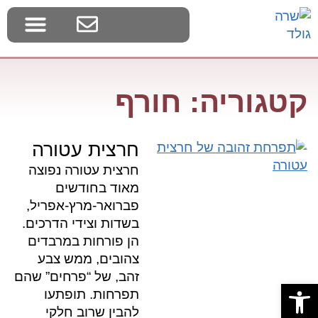
בלוג צמחי בר
דף הבית
סדנאות ליקוט
קטגוריה: חורף
חרצית עטורה
חרצית עטורה נפוצה
מאוד בחודשים
פברואר-מרץ-אפריל,
בשדות וצידי הדרכים.
הן פורחות במרבדים
צהובים, ממש צבע
זהב, של “פרחים” שהם
פתח סרגל נגישות
תפרחות. תופתעו
להבין שרוב חלקי